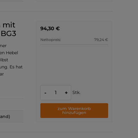
 mit
94,30 €
 BG3
Nettopreis:
79,24 €
iner
nen Hebel
elbst
ung. Es hat
ar
Stk.
-
+
zum Warenkorb
hinzufügen
land)