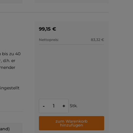
99,15 €
Nettopreis:
83,32 €
 bis zu 40
 d.h. er
immender
ingestellt
Stk.
-
+
zum Warenkorb
hinzufügen
land)