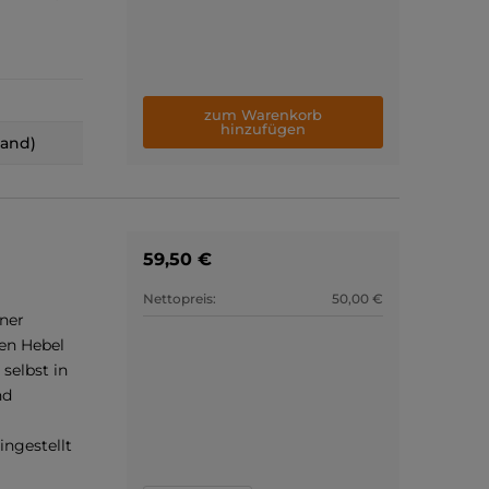
zum Warenkorb
hinzufügen
land)
59,50 €
Nettopreis:
50,00 €
iner
nen Hebel
selbst in
nd
ingestellt