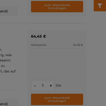
zum Warenkorb
hinzufügen
land)
64,45 €
Nettopreis:
54,16 €
n,
ng, was
ckkehrt.
 zu
), das auf
Stk.
-
+
zum Warenkorb
hinzufügen
land)