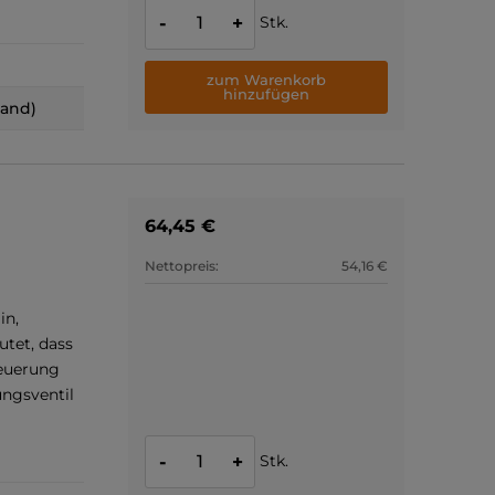
Stk.
-
+
zum Warenkorb
hinzufügen
land)
64,45 €
Nettopreis:
54,16 €
in,
utet, dass
teuerung
ngsventil
Stk.
-
+