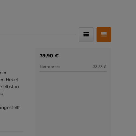
39,90 €
Nettopreis:
33,53 €
iner
nen Hebel
selbst in
nd
ingestellt