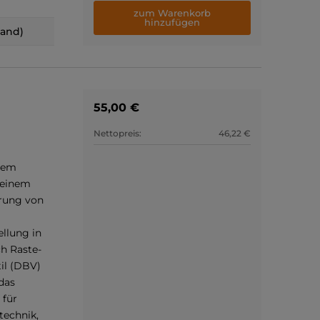
zum Warenkorb
hinzufügen
land)
55,00 €
Nettopreis:
46,22 €
inem
 einem
erung von
llung in
h Raste-
il (DBV)
 das
 für
technik,