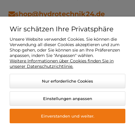
shop@hydrotechnik24.de
Wir schätzen Ihre Privatsphäre
Vorschriften
Unsere Website verwendet Cookies. Sie können die
Verwendung all dieser Cookies akzeptieren und zum
Shop gehen, oder Sie können sie an Ihre Präferenzen
Mein Konto
anpassen, indem Sie "Anpassen" wählen.
Weitere Informationen über Cookies finden Sie in
unserer Datenschutzrichtlinie.
Lieferung
Nur erforderliche Cookies
O Unternehmen
Einstellungen anpassen
Einverstanden und weiter.
© 2026 hydrotechnik24.de. Alle Rechte vorbehalten.
Grafikstil und Anwendungen ShopGadget
Online-Shop