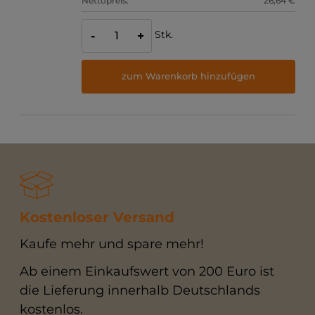
Nettopreis:
26,64 €
Stk.
-
+
zum Warenkorb hinzufügen
Kostenloser Versand
Kaufe mehr und spare mehr!
Ab einem Einkaufswert von 200 Euro ist
die Lieferung innerhalb Deutschlands
kostenlos.