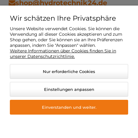
shop@hydrotechnik24.de
Wir schätzen Ihre Privatsphäre
Vorschriften
Unsere Website verwendet Cookies. Sie können die
Verwendung all dieser Cookies akzeptieren und zum
Shop gehen, oder Sie können sie an Ihre Präferenzen
Mein Konto
anpassen, indem Sie "Anpassen" wählen.
Weitere Informationen über Cookies finden Sie in
unserer Datenschutzrichtlinie.
Lieferung
Nur erforderliche Cookies
O Unternehmen
Einstellungen anpassen
Einverstanden und weiter.
© 2026 hydrotechnik24.de. Alle Rechte vorbehalten.
Grafikstil und Anwendungen ShopGadget
Online-Shop
Shoper Premium