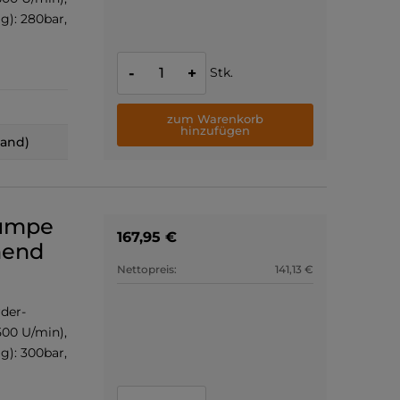
g): 280bar,
Stk.
-
+
zum Warenkorb
hinzufügen
land)
pumpe
167,95 €
hend
Nettopreis:
141,13 €
der-
500 U/min),
g): 300bar,