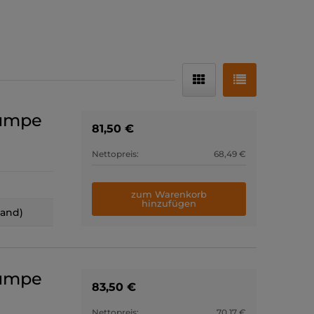
pumpe
81,50 €
Nettopreis:
68,49 €
zum Warenkorb
hinzufügen
land)
pumpe
83,50 €
Nettopreis:
70,17 €