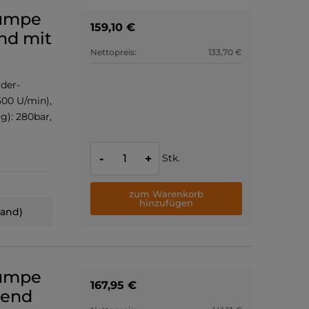
pumpe
159,10 €
nd mit
Nettopreis:
133,70 €
der-
500 U/min),
g): 280bar,
Stk.
-
+
zum Warenkorb
hinzufügen
land)
pumpe
167,95 €
hend