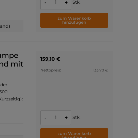
Stk.
-
+
zum Warenkorb
hinzufügen
land)
pumpe
159,10 €
nd mit
Nettopreis:
133,70 €
der-
1500
urzzeitig):
Stk.
-
+
zum Warenkorb
hinzufügen