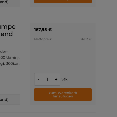
land)
pumpe
167,95 €
hend
Nettopreis:
141,13 €
der-
500 U/min),
g): 300bar,
Stk.
-
+
zum Warenkorb
hinzufügen
land)