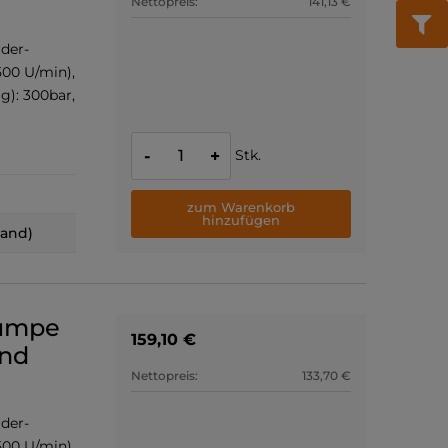
Nettopreis:
141,13 €
der-
500 U/min),
g): 300bar,
Stk.
-
+
zum Warenkorb
hinzufügen
land)
pumpe
159,10 €
end
Nettopreis:
133,70 €
der-
500 U/min),