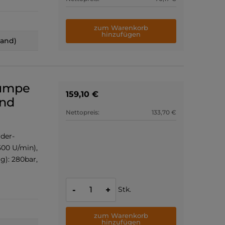
zum Warenkorb
hinzufügen
land)
pumpe
159,10 €
end
Nettopreis:
133,70 €
der-
500 U/min),
g): 280bar,
Stk.
-
+
zum Warenkorb
hinzufügen