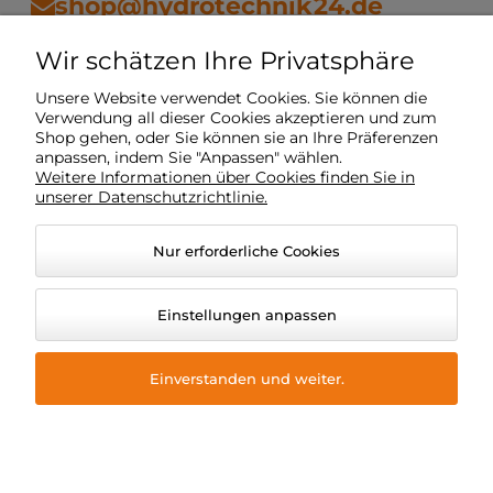
shop@hydrotechnik24.de
Wir schätzen Ihre Privatsphäre
Vorschriften
Unsere Website verwendet Cookies. Sie können die
Verwendung all dieser Cookies akzeptieren und zum
Shop gehen, oder Sie können sie an Ihre Präferenzen
Mein Konto
anpassen, indem Sie "Anpassen" wählen.
Weitere Informationen über Cookies finden Sie in
unserer Datenschutzrichtlinie.
Lieferung
Nur erforderliche Cookies
O Unternehmen
Einstellungen anpassen
Einverstanden und weiter.
© 2026 hydrotechnik24.de. Alle Rechte vorbehalten.
Grafikstil und Anwendungen ShopGadget
Online-Shop
Shoper Premium