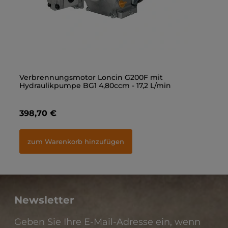
Gerade Einschraubverschraubung 3/8" - M18x1,5
Verbrennungsmotor Loncin G200F mit
Ge
Ve
Hydraulikpumpe BG1 4,80ccm - 17,2 L/min
Hy
1,40 €
398,70 €
1,
3
zum Warenkorb hinzufügen
zum Warenkorb hinzufügen
Newsletter
Geben Sie Ihre E-Mail-Adresse ein, wenn