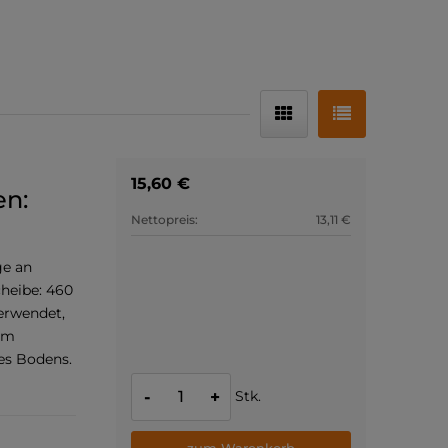
15,60 €
n:
Nettopreis:
13,11 €
ge an
heibe: 460
erwendet,
um
es Bodens.
Stk.
-
+