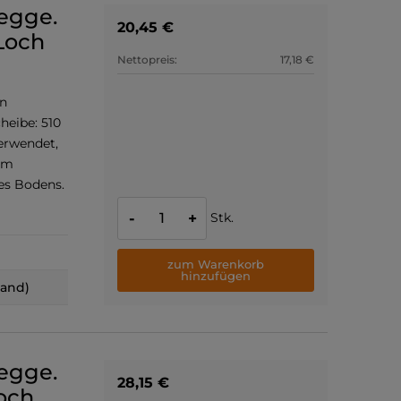
negge.
20,45 €
Loch
Nettopreis:
17,18 €
an
eibe: 510
erwendet,
um
es Bodens.
Stk.
-
+
zum Warenkorb
hinzufügen
land)
negge.
28,15 €
och