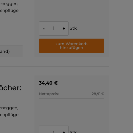
beneggen,
benpflüge
Stk.
-
+
zum Warenkorb
hinzufügen
land)
34,40 €
öcher:
Nettopreis:
28,91 €
beneggen,
benpflüge
Stk.
-
+