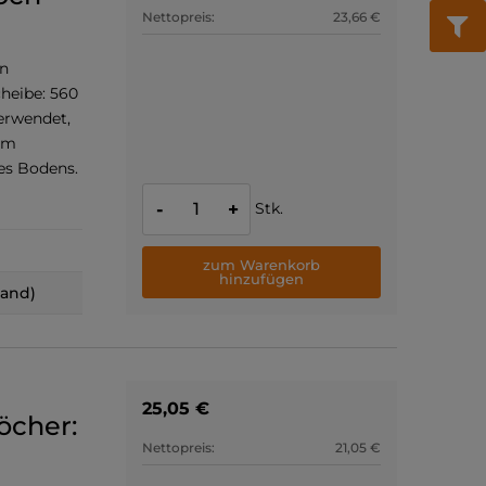
Nettopreis:
23,66 €
an
heibe: 560
erwendet,
um
es Bodens.
Stk.
-
+
zum Warenkorb
hinzufügen
land)
25,05 €
öcher:
Nettopreis:
21,05 €