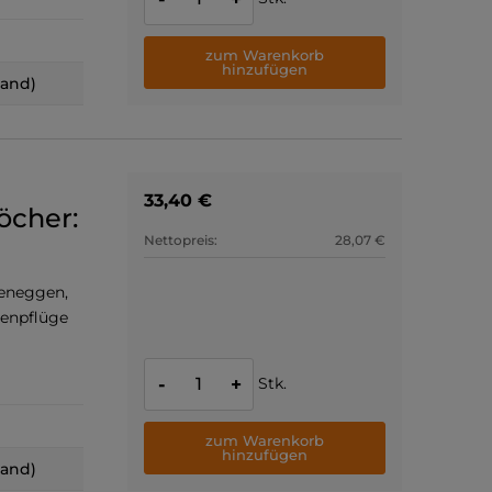
zum Warenkorb
hinzufügen
land)
33,40 €
öcher:
Nettopreis:
28,07 €
beneggen,
benpflüge
Stk.
-
+
zum Warenkorb
hinzufügen
land)