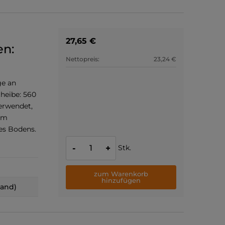
27,65 €
n:
Nettopreis:
23,24 €
ge an
heibe: 560
erwendet,
um
es Bodens.
Stk.
-
+
zum Warenkorb
hinzufügen
land)