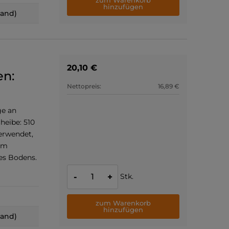
zum Warenkorb
hinzufügen
land)
20,10 €
n:
Nettopreis:
16,89 €
ge an
eibe: 510
erwendet,
um
es Bodens.
Stk.
-
+
zum Warenkorb
hinzufügen
land)