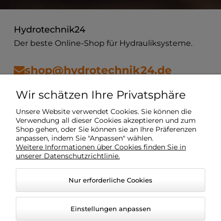
Hydrotechnik24
Der beste Online-Shop für Hydrauliksysteme.
shop@hydrotechnik24.de
Wir schätzen Ihre Privatsphäre
Vorschriften
Unsere Website verwendet Cookies. Sie können die
Verwendung all dieser Cookies akzeptieren und zum
Shop gehen, oder Sie können sie an Ihre Präferenzen
Mein Konto
anpassen, indem Sie "Anpassen" wählen.
Weitere Informationen über Cookies finden Sie in
unserer Datenschutzrichtlinie.
Lieferung
Nur erforderliche Cookies
O Unternehmen
Einstellungen anpassen