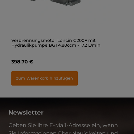
Gerade Einschraubverschraubung 3/8" - M18x1,5
Verbrennungsmotor Loncin G200F mit
Ge
Ve
Hydraulikpumpe BG1 4,80ccm - 17,2 L/min
Hy
1,40 €
398,70 €
1,
3
zum Warenkorb hinzufügen
zum Warenkorb hinzufügen
Newsletter
Geben Sie Ihre E-Mail-Adresse ein, wenn
Sie Informationen über Neuigkeiten und