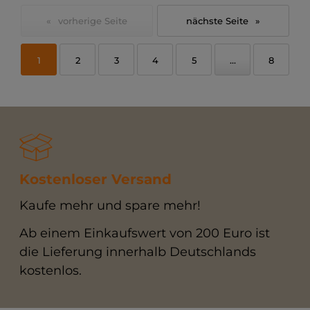
«
»
1
2
3
4
5
...
8
Kostenloser Versand
Kaufe mehr und spare mehr!
Ab einem Einkaufswert von 200 Euro ist
die Lieferung innerhalb Deutschlands
kostenlos.