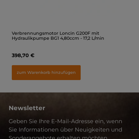
Gerade Einschraubverschraubung 3/8" - M18x1,5
Verbrennungsmotor Loncin G200F mit
Ge
Ve
Hydraulikpumpe BG1 4,80ccm - 17,2 L/min
Hy
1,40 €
398,70 €
1,
3
zum Warenkorb hinzufügen
zum Warenkorb hinzufügen
Newsletter
Geben Sie Ihre E-Mail-Adresse ein, wenn
Sie Informationen über Neuigkeiten und
Sonderangebote erhalten möchten.