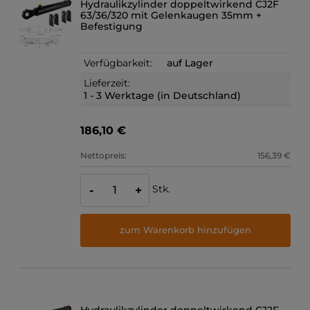
Hydraulikzylinder doppeltwirkend CJ2F
63/36/320 mit Gelenkaugen 35mm +
Befestigung
Verfügbarkeit:
auf Lager
Lieferzeit:
1 - 3 Werktage (in Deutschland)
186,10 €
Nettopreis:
156,39 €
Stk.
-
+
zum Warenkorb hinzufügen
Hydraulikzylinder doppeltwirkend CJ2F