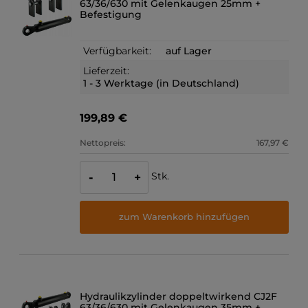
63/36/630 mit Gelenkaugen 25mm +
Befestigung
Verfügbarkeit:
auf Lager
Lieferzeit:
1 - 3 Werktage (in Deutschland)
199,89 €
Nettopreis:
167,97 €
Stk.
-
+
zum Warenkorb hinzufügen
Hydraulikzylinder doppeltwirkend CJ2F
63/36/630 mit Gelenkaugen 35mm +