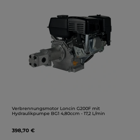
Gerade Einschraubverschraubung 3/8" - M18x1,5
Verbrennungsmotor Loncin G200F mit
Ge
Ve
Hydraulikpumpe BG1 4,80ccm - 17,2 L/min
Hy
1,40 €
398,70 €
1,
3