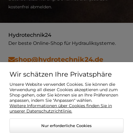
kostenfrei abmelden.
Hydrotechnik24
Der beste Online-Shop für Hydrauliksysteme.
shop@hydrotechnik24.de
Wir schätzen Ihre Privatsphäre
Vorschriften
Unsere Website verwendet Cookies. Sie können die
Verwendung all dieser Cookies akzeptieren und zum
Shop gehen, oder Sie können sie an Ihre Präferenzen
Mein Konto
anpassen, indem Sie "Anpassen" wählen.
Weitere Informationen über Cookies finden Sie in
unserer Datenschutzrichtlinie.
Lieferung
Nur erforderliche Cookies