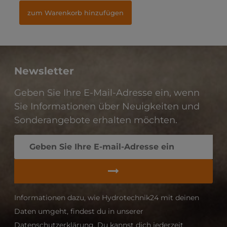
zum Warenkorb hinzufügen
zum Warenkorb hinzufügen
Newsletter
Geben Sie Ihre E-Mail-Adresse ein, wenn
Sie Informationen über Neuigkeiten und
Sonderangebote erhalten möchten.
Informationen dazu, wie Hydrotechnik24 mit deinen
Daten umgeht, findest du in unserer
Datenschutzerklärung. Du kannst dich jederzeit