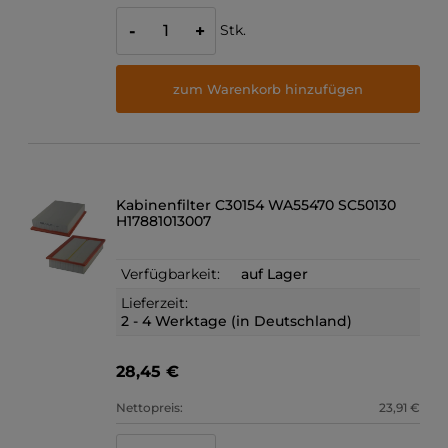
Stk.
-
+
zum Warenkorb hinzufügen
Kabinenfilter C30154 WA55470 SC50130
H17881013007
Verfügbarkeit:
auf Lager
Lieferzeit:
2 - 4 Werktage (in Deutschland)
28,45 €
Nettopreis:
23,91 €