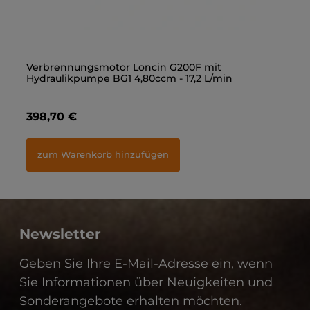
Gerade Einschraubverschraubung 3/8" - M18x1,5
Verbrennungsmotor Loncin G200F mit
Ge
Ve
Hydraulikpumpe BG1 4,80ccm - 17,2 L/min
Hy
1,40 €
398,70 €
1,
3
zum Warenkorb hinzufügen
zum Warenkorb hinzufügen
Newsletter
Geben Sie Ihre E-Mail-Adresse ein, wenn
Sie Informationen über Neuigkeiten und
Sonderangebote erhalten möchten.