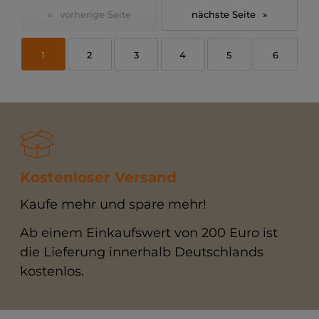
«
»
1
2
3
4
5
6
Kostenloser Versand
Kaufe mehr und spare mehr!
Ab einem Einkaufswert von 200 Euro ist
die Lieferung innerhalb Deutschlands
kostenlos.