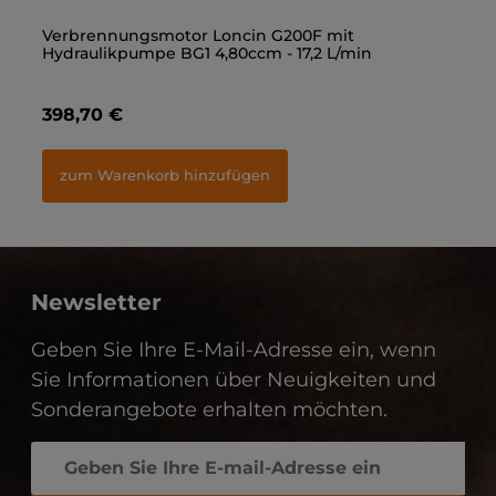
Gerade Einschraubverschraubung 3/8" - M18x1,5
Verbrennungsmotor Loncin G200F mit
Ge
Ve
Hydraulikpumpe BG1 4,80ccm - 17,2 L/min
Hy
1,40 €
398,70 €
1,
3
zum Warenkorb hinzufügen
zum Warenkorb hinzufügen
Newsletter
Geben Sie Ihre E-Mail-Adresse ein, wenn
Sie Informationen über Neuigkeiten und
Sonderangebote erhalten möchten.