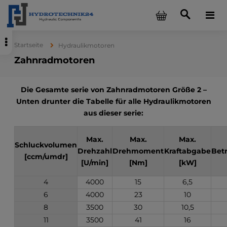
Startseite
Hydraulikmotoren
Zahnradmotoren
Die Gesamte serie von Zahnradmotoren Größe 2 –
Unten drunter die Tabelle für alle Hydraulikmotoren
aus dieser serie:
Max.
Max.
Max.
Schluckvolumen
Drehzahl
Drehmoment
Kraftabgabe
Bet
[ccm/umdr]
[U/min]
[Nm]
[kW]
4
4000
15
6,5
6
4000
23
10
8
3500
30
10,5
11
3500
41
16