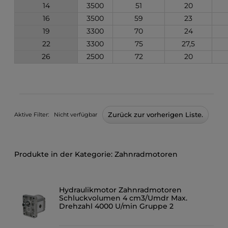
14
3500
51
20
16
3500
59
23
19
3300
70
24
22
3300
75
27,5
26
2500
72
20
Zurück zur vorherigen Liste.
Aktive Filter:
Nicht verfügbar
Zahnradmotoren
Hydraulikmotor Zahnradmotoren
Schluckvolumen 4 cm3/Umdr Max.
Drehzahl 4000 U/min Gruppe 2