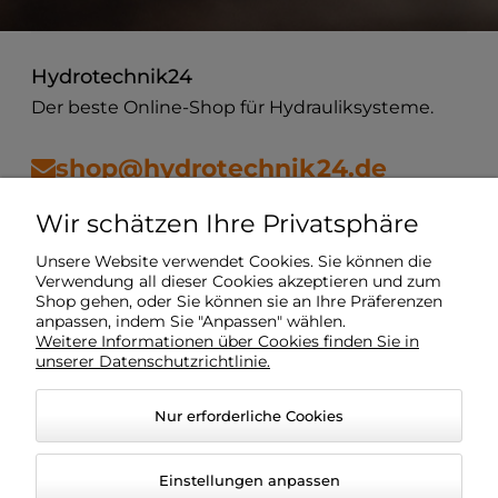
Hydrotechnik24
Der beste Online-Shop für Hydrauliksysteme.
shop@hydrotechnik24.de
Wir schätzen Ihre Privatsphäre
Vorschriften
Unsere Website verwendet Cookies. Sie können die
Verwendung all dieser Cookies akzeptieren und zum
Shop gehen, oder Sie können sie an Ihre Präferenzen
Mein Konto
anpassen, indem Sie "Anpassen" wählen.
Weitere Informationen über Cookies finden Sie in
unserer Datenschutzrichtlinie.
Lieferung
Nur erforderliche Cookies
O Unternehmen
Einstellungen anpassen