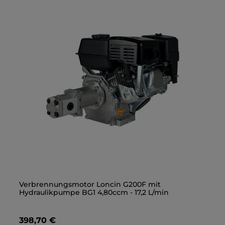
Gerade Einschraubverschraubung 3/8" - M18x1,5
Verbrennungsmotor Loncin G200F mit
Ge
Ve
Hydraulikpumpe BG1 4,80ccm - 17,2 L/min
Hy
1,40 €
398,70 €
1,
3