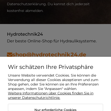
Datenschutzerklärung. Du kannst dich jederzeit
kostenfrei abmelden.
Hydrotechnik24
Der beste Online-Shop für Hydrauliksysteme.
shop@hydrotechnik24.de
Wir schätzen Ihre Privatsphäre
Vorschriften
Unsere Website verwendet Cookies. Sie können die
Verwendung all dieser Cookies akzeptieren und zum
Shop gehen, oder Sie können sie an Ihre Präferenzen
Mein Konto
anpassen, indem Sie "Anpassen" wählen.
Weitere Informationen über Cookies finden Sie in
unserer Datenschutzrichtlinie.
Lieferung
Nur erforderliche Cookies