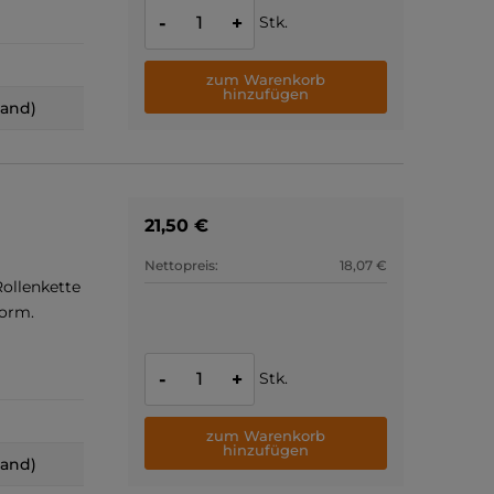
Stk.
-
+
zum Warenkorb
hinzufügen
land)
21,50 €
Nettopreis:
18,07 €
ollenkette
Norm.
Stk.
-
+
zum Warenkorb
hinzufügen
land)