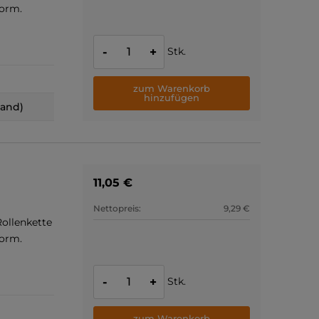
Norm.
Stk.
-
+
zum Warenkorb
hinzufügen
land)
11,05 €
Nettopreis:
9,29 €
ollenkette
Norm.
Stk.
-
+
zum Warenkorb