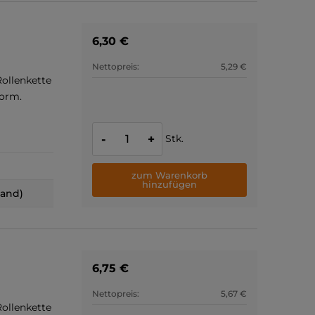
6,30 €
Nettopreis:
5,29 €
ollenkette
Norm.
Stk.
-
+
zum Warenkorb
hinzufügen
land)
6,75 €
Nettopreis:
5,67 €
ollenkette