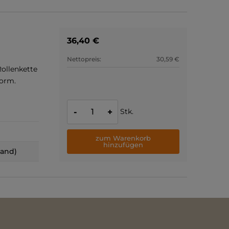
36,40 €
Nettopreis:
30,59 €
ollenkette
Norm.
Stk.
-
+
zum Warenkorb
hinzufügen
land)