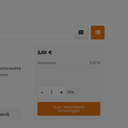
3,65 €
Nettopreis:
3,07 €
ollenkette
Norm.
Stk.
-
+
zum Warenkorb
hinzufügen
land)