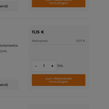
hinzufügen
land)
11,15 €
Nettopreis:
9,37 €
ollenkette
Norm.
Stk.
-
+
zum Warenkorb
hinzufügen
land)