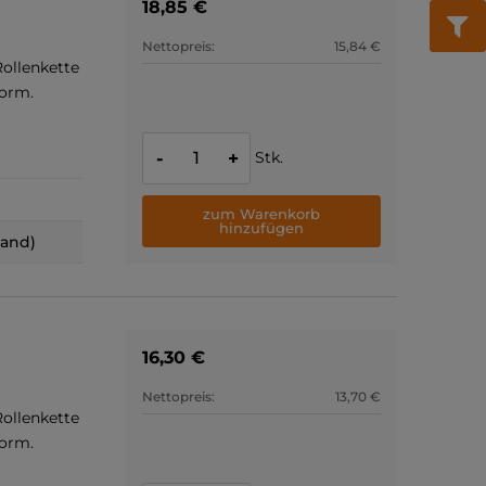
18,85 €
Nettopreis:
15,84 €
ollenkette
Norm.
Stk.
-
+
zum Warenkorb
hinzufügen
land)
16,30 €
Nettopreis:
13,70 €
ollenkette
Norm.