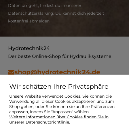
Daten umgeht, findest du in unserer
Datenschutzerklärung. Du kannst dich jederzeit
kostenfrei abmelden.
Hydrotechnik24
Der beste Online-Shop für Hydrauliksysteme.
shop@hydrotechnik24.de
Wir schätzen Ihre Privatsphäre
Vorschriften
Unsere Website verwendet Cookies. Sie können die
Verwendung all dieser Cookies akzeptieren und zum
Shop gehen, oder Sie können sie an Ihre Präferenzen
Mein Konto
anpassen, indem Sie "Anpassen" wählen.
Weitere Informationen über Cookies finden Sie in
unserer Datenschutzrichtlinie.
Lieferung