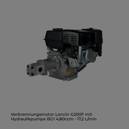
Gerade Einschraubverschraubung 3/8" - M18x1,5
Verbrennungsmotor Loncin G200F mit
Ge
Ve
Hydraulikpumpe BG1 4,80ccm - 17,2 L/min
Hy