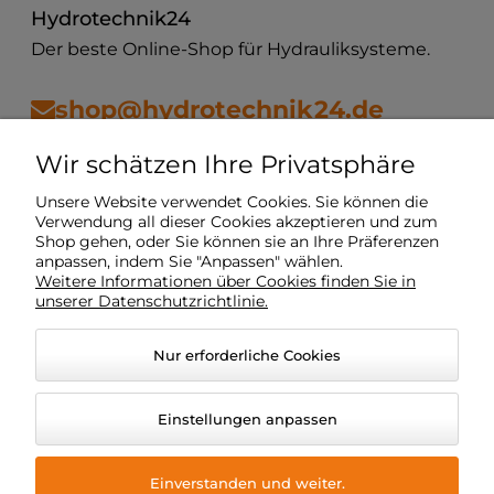
Hydrotechnik24
Der beste Online-Shop für Hydrauliksysteme.
shop@hydrotechnik24.de
Wir schätzen Ihre Privatsphäre
Vorschriften
Unsere Website verwendet Cookies. Sie können die
Verwendung all dieser Cookies akzeptieren und zum
Shop gehen, oder Sie können sie an Ihre Präferenzen
Mein Konto
anpassen, indem Sie "Anpassen" wählen.
Weitere Informationen über Cookies finden Sie in
unserer Datenschutzrichtlinie.
Lieferung
Nur erforderliche Cookies
O Unternehmen
Einstellungen anpassen
Einverstanden und weiter.