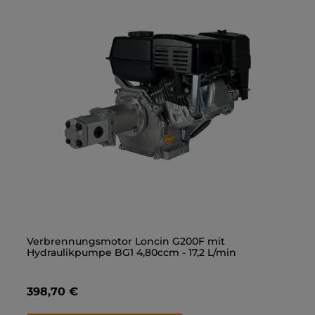
Gerade Einschraubverschraubung 3/8" - M18x1,5
Verbrennungsmotor Loncin G200F mit
Ge
Ve
Hydraulikpumpe BG1 4,80ccm - 17,2 L/min
Hy
1,40 €
398,70 €
1,
3