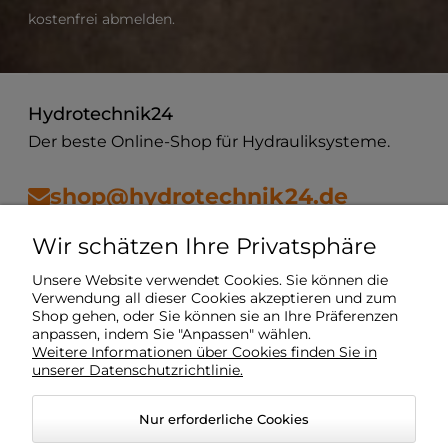
kostenfrei abmelden.
Hydrotechnik24
Der beste Online-Shop für Hydrauliksysteme.
shop@hydrotechnik24.de
Wir schätzen Ihre Privatsphäre
Vorschriften
Unsere Website verwendet Cookies. Sie können die
Verwendung all dieser Cookies akzeptieren und zum
Shop gehen, oder Sie können sie an Ihre Präferenzen
Mein Konto
anpassen, indem Sie "Anpassen" wählen.
Weitere Informationen über Cookies finden Sie in
unserer Datenschutzrichtlinie.
Lieferung
Nur erforderliche Cookies
O Unternehmen