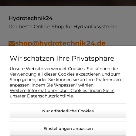
Hydrotechnik24
Der beste Online-Shop für Hydrauliksysteme.
shop@hydrotechnik24.de
Wir schätzen Ihre Privatsphäre
Vorschriften
Unsere Website verwendet Cookies. Sie können die
Verwendung all dieser Cookies akzeptieren und zum
Shop gehen, oder Sie können sie an Ihre Präferenzen
Mein Konto
anpassen, indem Sie "Anpassen" wählen.
Weitere Informationen über Cookies finden Sie in
unserer Datenschutzrichtlinie.
Lieferung
Nur erforderliche Cookies
O Unternehmen
Einstellungen anpassen