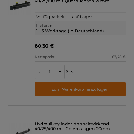
40/25/100 mit Querbuchsen 20mm
Verfügbarkeit:
auf Lager
Lieferzeit:
1 - 3 Werktage (in Deutschland)
80,30 €
Nettopreis:
67,48 €
Stk.
-
+
zum Warenkorb hinzufügen
Hydraulikzylinder doppeltwirkend
40/25/400 mit Gelenkaugen 20mm