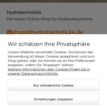
Hydrotechnik24
Der beste Online-Shop für Hydrauliksysteme.
shop@hydrotechnik24.de
Wir schätzen Ihre Privatsphäre
Vorschriften
Unsere Website verwendet Cookies. Sie können die
Verwendung all dieser Cookies akzeptieren und zum
Shop gehen, oder Sie können sie an Ihre Präferenzen
Mein Konto
anpassen, indem Sie "Anpassen" wählen.
Weitere Informationen über Cookies finden Sie in
unserer Datenschutzrichtlinie.
Lieferung
Nur erforderliche Cookies
O Unternehmen
Einstellungen anpassen