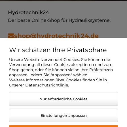
Hydrotechnik24
Der beste Online-Shop für Hydrauliksysteme.
shop@hydrotechnik24.de
Wir schätzen Ihre Privatsphäre
Vorschriften
Unsere Website verwendet Cookies. Sie können die
Verwendung all dieser Cookies akzeptieren und zum
Shop gehen, oder Sie können sie an Ihre Präferenzen
Mein Konto
anpassen, indem Sie "Anpassen" wählen.
Weitere Informationen über Cookies finden Sie in
unserer Datenschutzrichtlinie.
Lieferung
Nur erforderliche Cookies
O Unternehmen
Einstellungen anpassen