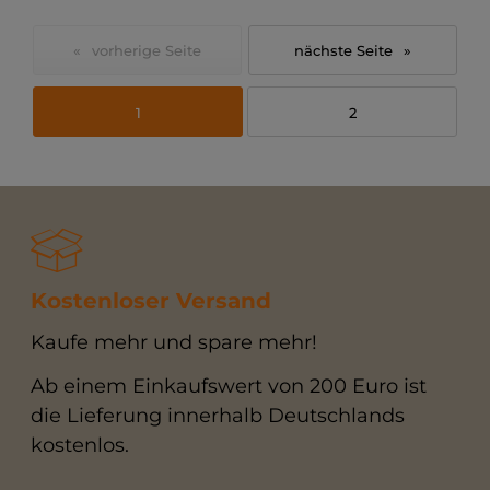
«
»
1
2
Kostenloser Versand
Kaufe mehr und spare mehr!
Ab einem Einkaufswert von 200 Euro ist
die Lieferung innerhalb Deutschlands
kostenlos.