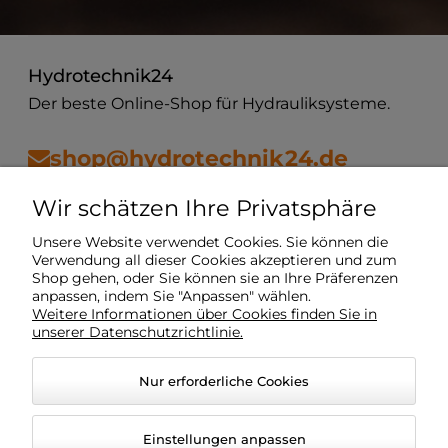
Hydrotechnik24
Der beste Online-Shop für Hydrauliksysteme.
shop@hydrotechnik24.de
Wir schätzen Ihre Privatsphäre
Vorschriften
Unsere Website verwendet Cookies. Sie können die
Verwendung all dieser Cookies akzeptieren und zum
Shop gehen, oder Sie können sie an Ihre Präferenzen
Mein Konto
anpassen, indem Sie "Anpassen" wählen.
Weitere Informationen über Cookies finden Sie in
unserer Datenschutzrichtlinie.
Lieferung
Nur erforderliche Cookies
O Unternehmen
Einstellungen anpassen