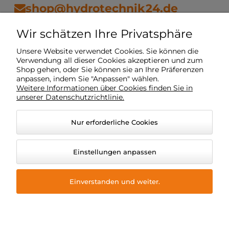
shop@hydrotechnik24.de
Wir schätzen Ihre Privatsphäre
Vorschriften
Unsere Website verwendet Cookies. Sie können die
Verwendung all dieser Cookies akzeptieren und zum
Shop gehen, oder Sie können sie an Ihre Präferenzen
Mein Konto
anpassen, indem Sie "Anpassen" wählen.
Weitere Informationen über Cookies finden Sie in
unserer Datenschutzrichtlinie.
Lieferung
Nur erforderliche Cookies
O Unternehmen
Einstellungen anpassen
Einverstanden und weiter.
© 2026 hydrotechnik24.de. Alle Rechte vorbehalten.
Grafikstil und Anwendungen ShopGadget
Online-Shop
Shoper Premium