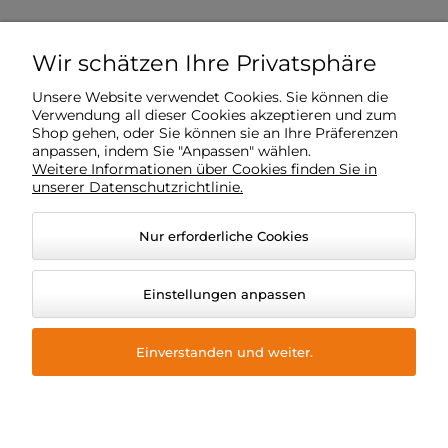
Wir schätzen Ihre Privatsphäre
Vorschriften
Unsere Website verwendet Cookies. Sie können die
Verwendung all dieser Cookies akzeptieren und zum
Shop gehen, oder Sie können sie an Ihre Präferenzen
Mein Konto
anpassen, indem Sie "Anpassen" wählen.
Weitere Informationen über Cookies finden Sie in
unserer Datenschutzrichtlinie.
Lieferung
Nur erforderliche Cookies
O Unternehmen
Einstellungen anpassen
Einverstanden und weiter.
© 2026 hydrotechnik24.de. Alle Rechte vorbehalten.
Grafikstil und Anwendungen ShopGadget
Online-Shop
Shoper Premium