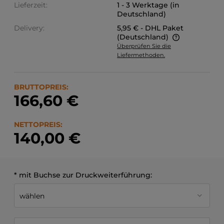
Lieferzeit:
1 - 3 Werktage (in
Deutschland)
Delivery:
5,95 €
- DHL Paket
(Deutschland)
Überprüfen Sie die
Der Preis enthält keine möglichen Zahlungskosten.
Liefermethoden.
BRUTTOPREIS:
166,60 €
NETTOPREIS:
140,00 €
*
mit Buchse zur Druckweiterführung: